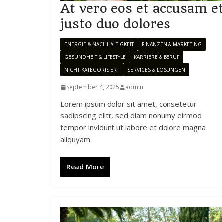
At vero eos et accusam e
justo duo dolores
ENERGIE & NACHHALTIGKEIT
FINANZEN & MARKETING
GESUNDHEIT & LIFESTYLE
KARRIERE & BERUF
NICHT KATEGORISIERT
SERVICES & LÖSUNGEN
September 4, 2025
admin
Lorem ipsum dolor sit amet, consetetur
sadipscing elitr, sed diam nonumy eirmod
tempor invidunt ut labore et dolore magna
aliquyam
Read More