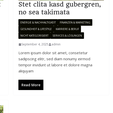
t
Stet clita kasd gubergren,
no sea takimata
ENERGIE & NACHHALTIGKEIT
FINANZEN & MARKETING
GESUNDHEIT & LIFESTYLE
KARRIERE & BERUF
NICHT KATEGORISIERT
SERVICES & LÖSUNGEN
September 4, 2025
admin
Lorem ipsum dolor sit amet, consetetur
sadipscing elitr, sed diam nonumy eirmod
tempor invidunt ut labore et dolore magna
aliquyam
Read More