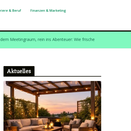
riere & Beruf
Finanzen & Marketing
dem Meetingraum, rein ins Abenteuer: Wie frische
 ungewöhnliche Spiele das Team neu entfachen
rem Sichtschutz und Wetterschutz zur perfekten
-Oase
en Sie Ihre Rohre vor Kalkablagerungen und teuren
ren
Aktuelles
and zur Kostenfalle wird: So vermeiden Sie teure
i flachen Sendungen
rer Planung und frischer Energie durch jede
e – so gelingt Erholung fernab vom Alltag