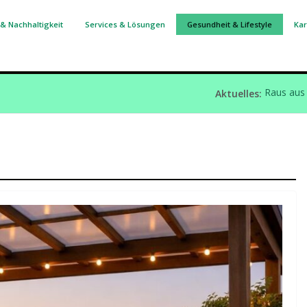
& Nachhaltigkeit
Services & Lösungen
Gesundheit & Lifestyle
Kar
Aktuelles:
Raus aus 
Luft und
Mit cleve
Outdoor
So bewahr
Reparatu
Wenn Vers
Fehler be
Mit cleve
Reisephas