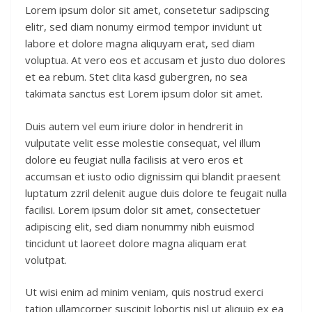
Lorem ipsum dolor sit amet, consetetur sadipscing
elitr, sed diam nonumy eirmod tempor invidunt ut
labore et dolore magna aliquyam erat, sed diam
voluptua. At vero eos et accusam et justo duo dolores
et ea rebum. Stet clita kasd gubergren, no sea
takimata sanctus est Lorem ipsum dolor sit amet.
Duis autem vel eum iriure dolor in hendrerit in
vulputate velit esse molestie consequat, vel illum
dolore eu feugiat nulla facilisis at vero eros et
accumsan et iusto odio dignissim qui blandit praesent
luptatum zzril delenit augue duis dolore te feugait nulla
facilisi. Lorem ipsum dolor sit amet, consectetuer
adipiscing elit, sed diam nonummy nibh euismod
tincidunt ut laoreet dolore magna aliquam erat
volutpat.
Ut wisi enim ad minim veniam, quis nostrud exerci
tation ullamcorper suscipit lobortis nisl ut aliquip ex ea